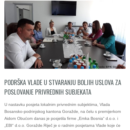
PODRŠKA VLADE U STVARANJU BOLJIH USLOVA ZA
POSLOVANJE PRIVREDNIH SUBJEKATA
U nastavku posjeta lokalnim privrednim subjektima, Vlada
Bosansko-podrinjskog kantona Goražde, na čelu s premijerkom
Aidom Obućom danas je posjetila firme „Emka Bosnia“ d.o.o. i
„EBI“ d.o.o. Goražde.Riječ je o radnim posjetama Vlade koje će