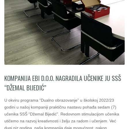
KOMPANIJA EBI D.O.O. NAGRADILA UČENIKE JU SSŠ
“DŽEMAL BIJEDIĆ”
U okviru programa “Dualno obrazovanje” u školskoj 2022/23
godini u našoj kompaniji praktičnu nastavu pohađa sedam (7)
učenika SSŠ “Džemal Bijedić”. Redovnom stimulacijom učenika
utičemo na razvoj kreativnosti i želju za radom i učenjem. Već
dugi niz godina, naša kompanija daje mogućnost, nakon